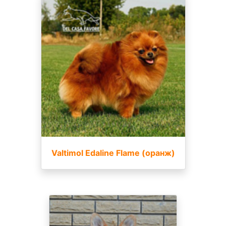
Valtimol Edaline Flame (оранж)