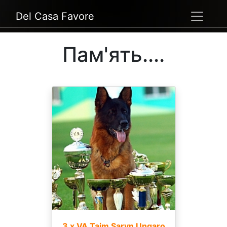
Del Casa Favore
Пам'ять....
3 x VA Taim Saryn Ungaro