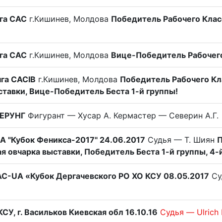
нга САС
г.Кишинев, Молдова
Победитель Рабочего Клас
нга CAC
г.Кишинев, Молдова
Вице-Победитель Рабочего
нга САСIB
г.Кишинев, Молдова
Победитель Рабочего Кла
ставки, Вице-Победитель Беста 1-й группы!
КЕРУНГ
Фигурант — Хусар А. Кермастер — Северин А.Г.
A "Кубок Феникса-2017" 24.06.2017
Судья — Т. Шиян
П
 овчарка выставки, Победитель Беста 1-й группы, 4-й
АС-UA «Кубок Дергачевского РО ХО КСУ 08.05.2017
Су
У, г. Васильков Киевская обл 16.10.16
Судья — Ulrich