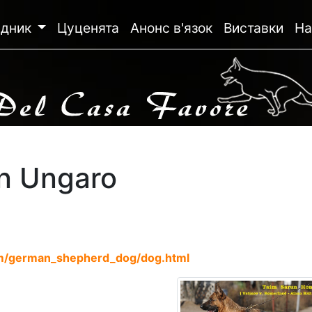
ідник
Цуценята
Анонс в'язок
Виставки
На
yn Ungaro
m/german_shepherd_dog/dog.html