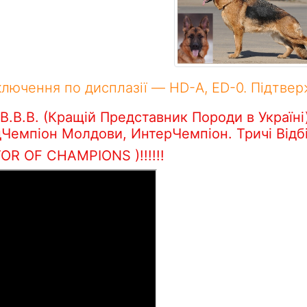
аключення по дисплазії — HD-A, ED-0. Підтвер
, В.В.В. (Кращій Представник Породи в Україн
Чемпіон Молдови, ИнтерЧемпіон. Тричі Відбі
R OF CHAMPIONS )!!!!!!