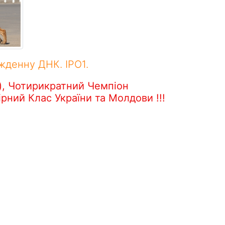
жденну ДНК. IPO1.
і), Чотирикратний Чемпіон
рний Клас України та Молдови !!!