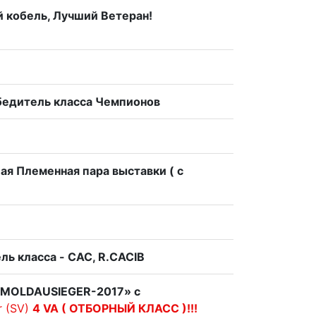
й кобель, Лучший Ветеран!
бедитель класса Чемпионов
ая Племенная пара выставки ( с
ль класса - CAC, R.CACIB
«MOLDAUSIEGER-2017» с
r (SV)
4 VA ( ОТБОРНЫЙ КЛАСС )!!!