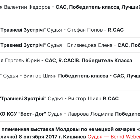
я Валентин Федоров
- САС, Победитель класса, Лучши
Травневі Зустрічі"
Судья - Стефан Попов
- R.CAC
Травневі Зустрічі"
Судья - Близнецова Елена
- САС, По
я Гергель Юрий
- CAC, R.CACIB. Победитель Класса
"
Судья - Виктор Шиян
Победитель класса - САС, Лучш
Травневі Зустрічі"
Судья - Виктор Шиян
R.CAC
ХО КСУ "Бест-Дог"
Судья - Лаврова Людмила
Победите
племенная выставка Молдовы по немецкой овчарке 
тлично)
8 октября 2017 г. Кишинёв
Судья — Bernd Webe