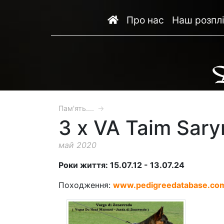
Про нас
Наш розпл
Пам'ять....
→
3 x VA Taim Sar
май 2020
Роки життя: 15.07.12 - 13.07.24
Походження:
www.pedigreedatabase.co