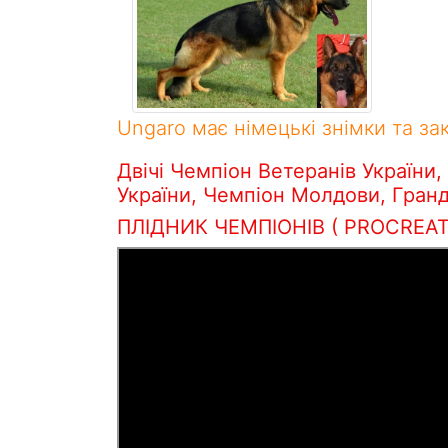
Ungaro має німецькі знімки та з
Двічі Чемпіон Ветеранів України
України, Чемпіон Молдови, Гранд
ПЛІДНИК ЧЕМПІОНІВ ( PROCREATO