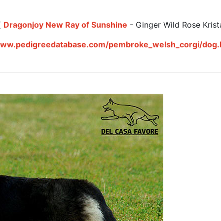
(
Dragonjoy New Ray of Sunshine
- Ginger Wild Rose Krista
www.pedigreedatabase.com/pembroke_welsh_corgi/dog.h