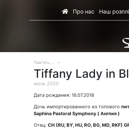
Про нас
Наш розпл
Пам'ять....
→
Tiffany Lady in B
июль 2020
Дата рождения: 16.07.2018
Дочь импортированного из топового
пит
Saphina Pastoral Symphony ( Англия )
Отец:
CH (RU, BY, HU, RO, BG, MD, RKF) 