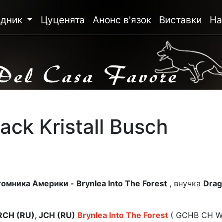
ідник
Цуценята
Анонс в'язок
Виставки
На
lack Kristall Busch
омника Америки - Brynlea Into The Forest
, внучка
Drag
GRCH (RU), JCH (RU)
Brynlea Into The Forest
( GCHB CH Wo